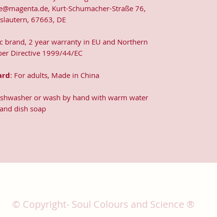
e@magenta.de, Kurt-Schumacher-Straße 76,
rslautern, 67663, DE
ic brand, 2 year warranty in EU and Northern
 per Directive 1999/44/EC
ard
: For adults, Made in China
dishwasher or wash by hand with warm water
and dish soap
© Copyright- Soul Colours and Science ®