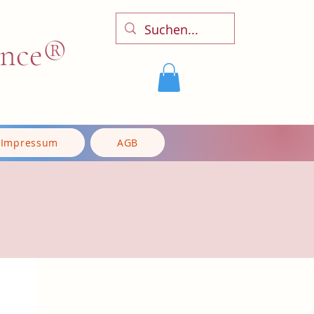
ence®
Impressum
AGB