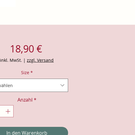
Preis
18,90 €
inkl. MwSt.
|
zzgl. Versand
Size
*
ählen
Anzahl
*
In den Warenkorb