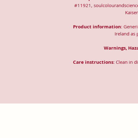
#11921, soulcolourandscienc
Kaise
Product information
: Gener
Ireland as
Warnings, Haz
Care instructions
: Clean in 