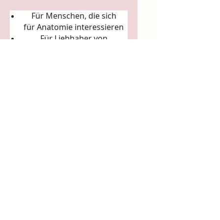
Für Menschen, die sich
für
Anatomie
interessieren
Für Liebhaber von
Körperkunst &
Naturillustration
Für Sammler:innen
ausgefallener Künstler-
Tassen
Für Achtsamkeitsrituale
(Morgenkaffee, Teerituale)
5. Arbeits- & Kreativräume
In Ateliers, Studios, Co-
Working-Spaces
Für Yoga- und Pilatesstudios
Für Massageräume und
Bodywork-Praxen
Für spirituelle Praxen &