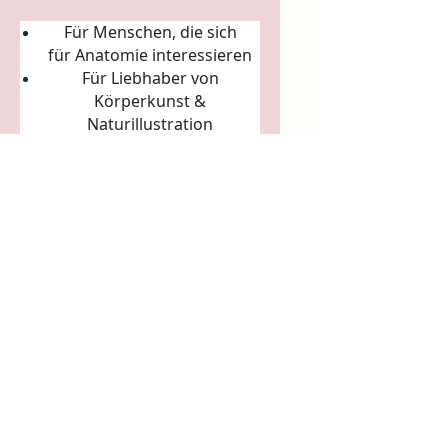
Für Menschen, die sich
für
Anatomie
interessieren
Für Liebhaber von
Körperkunst &
Naturillustration
Für Sammler:innen
ausgefallener Künstler-
Tassen
Für Achtsamkeitsrituale
(Morgenkaffee, Teerituale)
5. Arbeits- & Kreativräume
In Ateliers, Studios, Co-
Working-Spaces
Für Yoga- und Pilatesstudios
Für Massageräume und
Bodywork-Praxen
Für spirituelle Praxen &