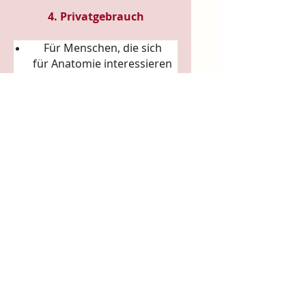
4. Privatgebrauch
Für Menschen, die sich
für
Anatomie
interessieren
Für Liebhaber von
Körperkunst &
Naturillustration
Für Sammler:innen
ausgefallener Künstler-
Tassen
Für Achtsamkeitsrituale
(Morgenkaffee, Teerituale)
5. Arbeits- & Kreativräume
In Ateliers, Studios, Co-
Working-Spaces
Für Yoga- und Pilatesstudios
Für Massageräume und