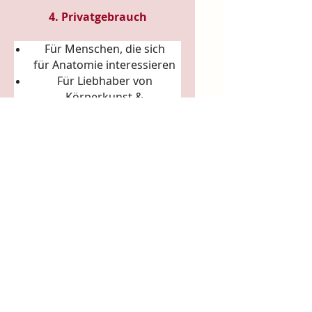
4. Privatgebrauch
Für Menschen, die sich
für
Anatomie
interessieren
Für Liebhaber von
Körperkunst &
Naturillustration
Für Sammler:innen
ausgefallener Künstler-
Tassen
Für Achtsamkeitsrituale
(Morgenkaffee, Teerituale)
5. Arbeits- & Kreativräume
In Ateliers, Studios, Co-
Working-Spaces
Für Yoga- und Pilatesstudios
Für Massageräume und