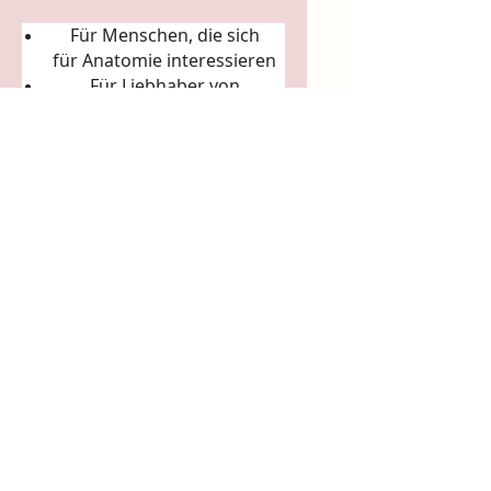
Für Menschen, die sich
für
Anatomie
interessieren
Für Liebhaber von
Körperkunst &
Naturillustration
Für Sammler:innen
ausgefallener Künstler-
Tassen
Für Achtsamkeitsrituale
(Morgenkaffee, Teerituale)
5. Arbeits- & Kreativräume
In Ateliers, Studios, Co-
Working-Spaces
Für Yoga- und Pilatesstudios
Für Massageräume und
Bodywork-Praxen
Für spirituelle Praxen &