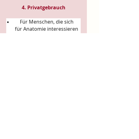
4. Privatgebrauch
Für Menschen, die sich
für
Anatomie
interessieren
Für Liebhaber von
Körperkunst &
Naturillustration
Für Sammler:innen
ausgefallener Künstler-
Tassen
Für Achtsamkeitsrituale
(Morgenkaffee, Teerituale)
5. Arbeits- & Kreativräume
In Ateliers, Studios, Co-
Working-Spaces
Für Yoga- und Pilatesstudios
Für Massageräume und