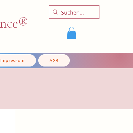
ence®
Impressum
AGB