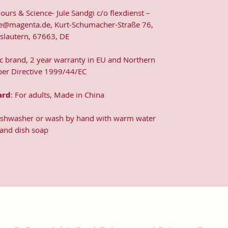
lours & Science- Jule Sandgi c/o flexdienst –
e@magenta.de, Kurt-Schumacher-Straße 76,
rslautern, 67663, DE
ic brand, 2 year warranty in EU and Northern
 per Directive 1999/44/EC
ard
: For adults, Made in China
dishwasher or wash by hand with warm water
and dish soap