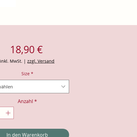
Preis
18,90 €
inkl. MwSt.
|
zzgl. Versand
Size
*
ählen
Anzahl
*
In den Warenkorb