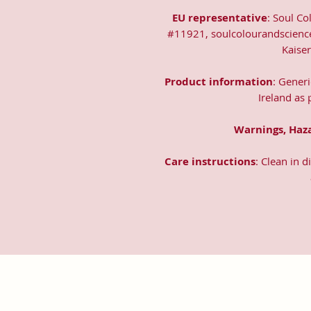
EU representative
: Soul Co
#11921, soulcolourandscienc
Kaise
Product information
: Gener
Ireland as
Warnings, Haz
Care instructions
: Clean in 