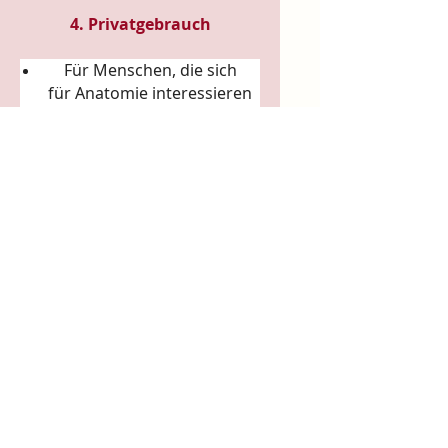
4. Privatgebrauch
Für Menschen, die sich
für
Anatomie
interessieren
Für Liebhaber von
Körperkunst &
Naturillustration
Für Sammler:innen
ausgefallener Künstler-
Tassen
Für Achtsamkeitsrituale
(Morgenkaffee, Teerituale)
5. Arbeits- & Kreativräume
In Ateliers, Studios, Co-
Working-Spaces
Für Yoga- und Pilatesstudios
Für Massageräume und