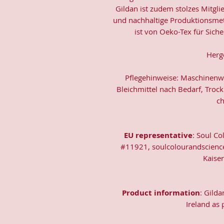
Gildan ist zudem stolzes Mitgli
und nachhaltige Produktionsmeth
ist von Oeko-Tex für Siche
Herge
Pflegehinweise: Maschinenwäs
Bleichmittel nach Bedarf, Trock
ch
EU representative
: Soul Co
#11921, soulcolourandscienc
Kaise
Product information
: Gild
Ireland as