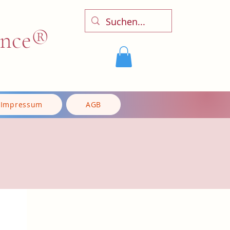
ence®
Impressum
AGB