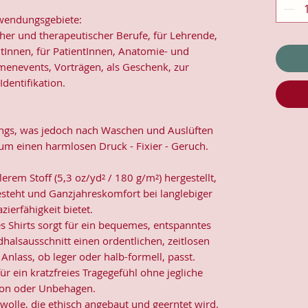
endungsgebiete:
her und therapeutischer Berufe, für Lehrende,
Innen, für PatientInnen, Anatomie- und
menevents, Vorträgen, als Geschenk, zur
Identifikation.
angs, was jedoch nach Waschen und Auslüften
 um einen harmlosen Druck - Fixier - Geruch.
erem Stoff (5,3 oz/yd² / 180 g/m²) hergestellt,
teht und Ganzjahreskomfort bei langlebiger
zierfähigkeit bietet.
es Shirts sorgt für ein bequemes, entspanntes
halsausschnitt einen ordentlichen, zeitlosen
Anlass, ob leger oder halb-formell, passt.
für ein kratzfreies Tragegefühl ohne jegliche
tion oder Unbehagen.
olle, die ethisch angebaut und geerntet wird.