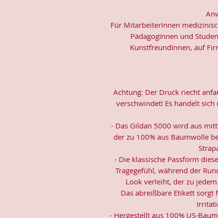
Anw
Für MitarbeiterInnen medizinisc
PädagogInnen und Student
KunstfreundInnen, auf Fir
Achtung: Der Druck riecht anf
verschwindet! Es handelt sich
- Das Gildan 5000 wird aus mittl
der zu 100% aus Baumwolle bes
Strapa
- Die klassische Passform dies
Tragegefühl, während der Rund
Look verleiht, der zu jedem 
Das abreißbare Etikett sorgt 
Irrita
- Hergestellt aus 100% US-Baumw