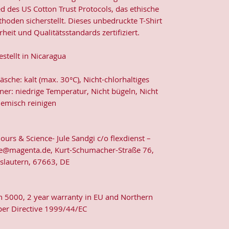
ed des US Cotton Trust Protocols, das ethische
oden sicherstellt. Dieses unbedruckte T-Shirt
rheit und Qualitätsstandards zertifiziert.
stellt in Nicaragua
che: kalt (max. 30°C), Nicht-chlorhaltiges
ner: niedrige Temperatur, Nicht bügeln, Nicht
emisch reinigen
lours & Science- Jule Sandgi c/o flexdienst –
e@magenta.de, Kurt-Schumacher-Straße 76,
rslautern, 67663, DE
an 5000, 2 year warranty in EU and Northern
 per Directive 1999/44/EC