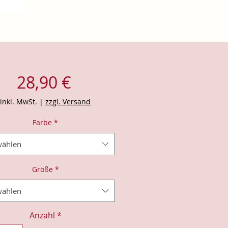
Preis
28,90 €
inkl. MwSt.
|
zzgl. Versand
Farbe
*
ählen
Größe
*
ählen
Anzahl
*