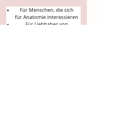
Für Menschen, die sich
für
Anatomie
interessieren
Für Liebhaber von
Körperkunst &
Naturillustration
Für Sammler:innen
ausgefallener Künstler-
Tassen
Für Achtsamkeitsrituale
(Morgenkaffee, Teerituale)
5. Arbeits- & Kreativräume
In Ateliers, Studios, Co-
Working-Spaces
Für Yoga- und Pilatesstudios
Für Massageräume und
Bodywork-Praxen
Für spirituelle Praxen &