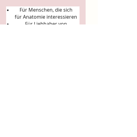
Für Menschen, die sich
für
Anatomie
interessieren
Für Liebhaber von
Körperkunst &
Naturillustration
Für Sammler:innen
ausgefallener Künstler-
Tassen
Für Achtsamkeitsrituale
(Morgenkaffee, Teerituale)
5. Arbeits- & Kreativräume
In Ateliers, Studios, Co-
Working-Spaces
Für Yoga- und Pilatesstudios
Für Massageräume und
Bodywork-Praxen
Für spirituelle Praxen &