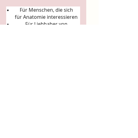
Für Menschen, die sich
für
Anatomie
interessieren
Für Liebhaber von
Körperkunst &
Naturillustration
Für Sammler:innen
ausgefallener Künstler-
Tassen
Für Achtsamkeitsrituale
(Morgenkaffee, Teerituale)
5. Arbeits- & Kreativräume
In Ateliers, Studios, Co-
Working-Spaces
Für Yoga- und Pilatesstudios
Für Massageräume und
Bodywork-Praxen
Für spirituelle Praxen &