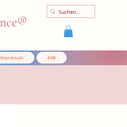
ence®
Impressum
AGB