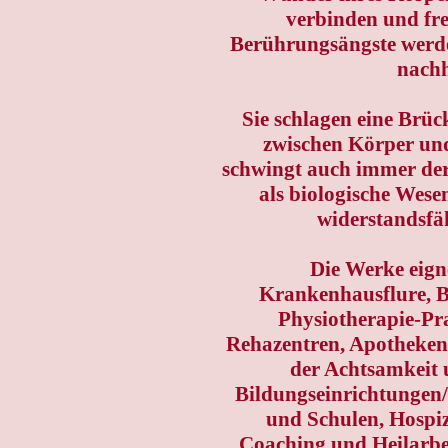
verbinden und fre
Berührungsängste werd
nachh
Sie schlagen eine Brüc
zwischen Körper und
schwingt auch immer de
als biologische Wese
widerstandsfäh
Die Werke eign
Krankenhausflure, 
Physiotherapie-Pr
Rehazentren, Apotheken,
der Achtsamkeit
Bildungseinrichtungen/
und Schulen, Hospiz
Coaching und Heilarbei