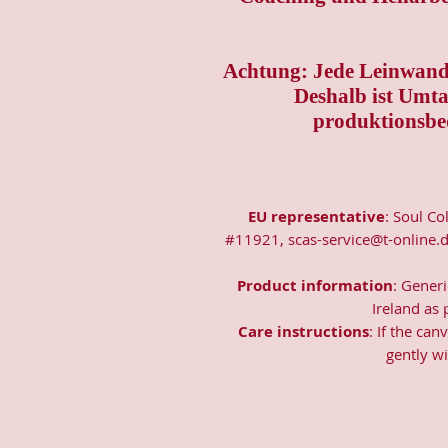
Achtung: Jede Leinwand 
Deshalb ist Umt
produktionsbe
EU representative
: Soul Co
#11921, scas-service@t-online.d
Product information
: Gener
Ireland as
Care instructions
: If the ca
gently wi