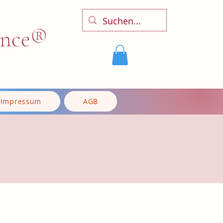
ence®
Impressum
AGB