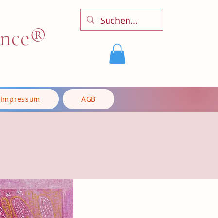
ence®
Impressum
AGB