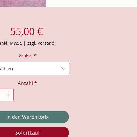
Preis
55,00 €
inkl. MwSt.
|
zzgl. Versand
Größe
*
ählen
Anzahl
*
In den Warenkorb
Sofortkauf