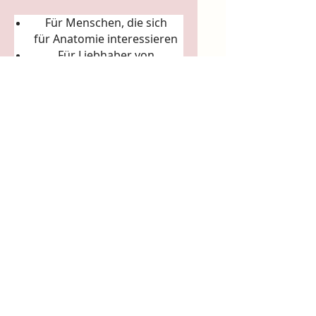
Für Menschen, die sich
für
Anatomie
interessieren
Für Liebhaber von
Körperkunst &
Naturillustration
Für Sammler:innen
ausgefallener Künstler-
Tassen
Für Achtsamkeitsrituale
(Morgenkaffee, Teerituale)
5. Arbeits- & Kreativräume
In Ateliers, Studios, Co-
Working-Spaces
Für Yoga- und Pilatesstudios
Für Massageräume und
Bodywork-Praxen
Für spirituelle Praxen &