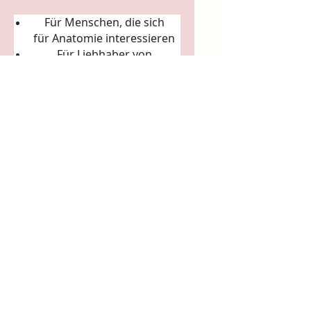
Für Menschen, die sich
für
Anatomie
interessieren
Für Liebhaber von
Körperkunst &
Naturillustration
Für Sammler:innen
ausgefallener Künstler-
Tassen
Für Achtsamkeitsrituale
(Morgenkaffee, Teerituale)
5. Arbeits- & Kreativräume
In Ateliers, Studios, Co-
Working-Spaces
Für Yoga- und Pilatesstudios
Für Massageräume und
Bodywork-Praxen
Für spirituelle Praxen &