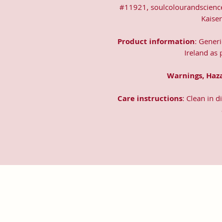
#11921, soulcolourandscienc
Kaise
Product information
: Gener
Ireland as
Warnings, Haz
Care instructions
: Clean in 