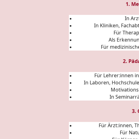
1. Me
In Ar
In Kliniken, Fach
Für Thera
Als Erkennu
Für medizinisc
2. Päd
Für Lehrer:innen i
In Laboren, Hochschul
Motivations
In Seminarr
3.
Für Ärzt:innen, 
Für Nat