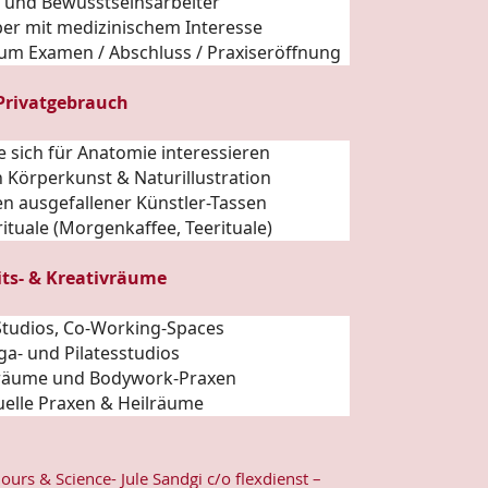
- und Bewusstseinsarbeiter
ber mit medizinischem Interesse
zum Examen / Abschluss / Praxiseröffnung
 Privatgebrauch
e sich für
Anatomie
interessieren
 Körperkunst & Naturillustration
n ausgefallener Künstler-
Tassen
ituale (Morgenkaffee, Teerituale)
its- & Kreativräume
, Studios, Co-Working-Spaces
ga- und Pilatesstudios
räume und Bodywork-Praxen
tuelle Praxen & Heilräume
lours & Science- Jule Sandgi c/o flexdienst –