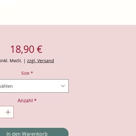
Preis
18,90 €
inkl. MwSt.
|
zzgl. Versand
Size
*
ählen
Anzahl
*
In den Warenkorb