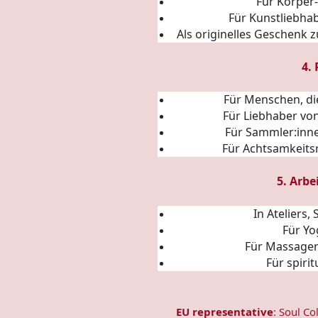
Für Körper
Für Kunstliebha
Als originelles Geschenk 
4.
Für Menschen, di
Für Liebhaber von
Für Sammler:inne
Für Achtsamkeitsr
5. Arbe
In Ateliers
Für Yo
Für Massage
Für spiri
EU representative
: Soul Co