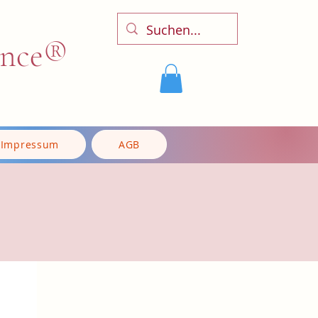
ence®
Impressum
AGB