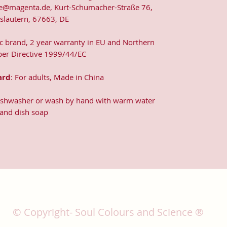
e@magenta.de, Kurt-Schumacher-Straße 76,
rslautern, 67663, DE
ic brand, 2 year warranty in EU and Northern
 per Directive 1999/44/EC
ard
: For adults, Made in China
dishwasher or wash by hand with warm water
and dish soap
© Copyright- Soul Colours and Science ®