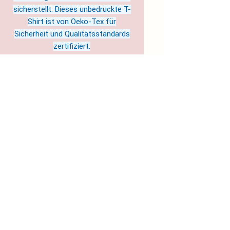
sicherstellt. Dieses unbedruckte T-
Shirt ist von Oeko-Tex für
Sicherheit und Qualitätsstandards
zertifiziert.
Hergestellt in Nicaragua
Pflegehinweise: Maschinenwäsche:
kalt (max. 30°C), Nicht-chlorhaltiges
Bleichmittel nach Bedarf, Trockner:
niedrige Temperatur, Nicht bügeln,
Nicht chemisch reinigen
EU representative
: Soul Colours
& Science- Jule Sandgi c/o
flexdienst – #11921,
soulcolourandscience@magenta.d
e, Kurt-Schumacher-Straße 76,