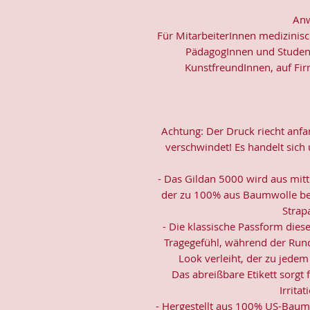
Anw
Für MitarbeiterInnen medizinisc
PädagogInnen und Student
KunstfreundInnen, auf Fir
Achtung: Der Druck riecht anf
verschwindet! Es handelt sich
- Das Gildan 5000 wird aus mittl
der zu 100% aus Baumwolle bes
Strapa
- Die klassische Passform dies
Tragegefühl, während der Rund
Look verleiht, der zu jedem 
Das abreißbare Etikett sorgt 
Irrita
- Hergestellt aus 100% US-Baumw