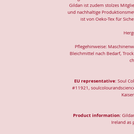
Gildan ist zudem stolzes Mitgli
und nachhaltige Produktionsmeth
ist von Oeko-Tex für Siche
Herge
Pflegehinweise: Maschinenwäs
Bleichmittel nach Bedarf, Trock
ch
EU representative
: Soul Co
#11921, soulcolourandscienc
Kaise
Product information
: Gild
Ireland as