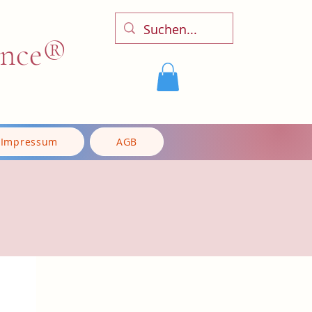
ence®
Impressum
AGB