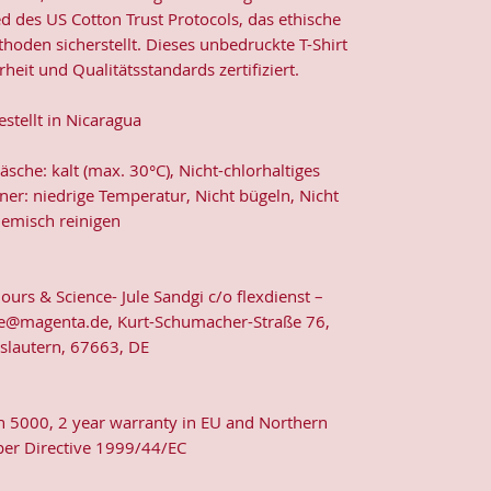
ed des US Cotton Trust Protocols, das ethische
oden sicherstellt. Dieses unbedruckte T-Shirt
rheit und Qualitätsstandards zertifiziert.
stellt in Nicaragua
che: kalt (max. 30°C), Nicht-chlorhaltiges
ner: niedrige Temperatur, Nicht bügeln, Nicht
emisch reinigen
lours & Science- Jule Sandgi c/o flexdienst –
e@magenta.de, Kurt-Schumacher-Straße 76,
rslautern, 67663, DE
an 5000, 2 year warranty in EU and Northern
 per Directive 1999/44/EC