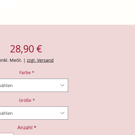
Preis
28,90 €
inkl. MwSt.
|
zzgl. Versand
Farbe
*
ählen
Größe
*
ählen
Anzahl
*