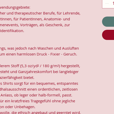
endungsgebiete:
her und therapeutischer Berufe, für Lehrende,
Innen, für PatientInnen, Anatomie- und
menevents, Vorträgen, als Geschenk, zur
Identifikation.
angs, was jedoch nach Waschen und Auslüften
 um einen harmlosen Druck - Fixier - Geruch.
erem Stoff (5,3 oz/yd² / 180 g/m²) hergestellt,
teht und Ganzjahreskomfort bei langlebiger
zierfähigkeit bietet.
es Shirts sorgt für ein bequemes, entspanntes
halsausschnitt einen ordentlichen, zeitlosen
Anlass, ob leger oder halb-formell, passt.
für ein kratzfreies Tragegefühl ohne jegliche
tion oder Unbehagen.
olle, die ethisch angebaut und geerntet wird.