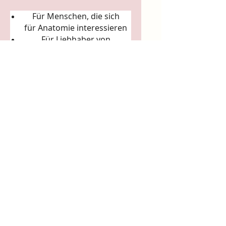
Für Menschen, die sich
für
Anatomie
interessieren
Für Liebhaber von
Körperkunst &
Naturillustration
Für Sammler:innen
ausgefallener Künstler-
Tassen
Für Achtsamkeitsrituale
(Morgenkaffee, Teerituale)
5. Arbeits- & Kreativräume
In Ateliers, Studios, Co-
Working-Spaces
Für Yoga- und Pilatesstudios
Für Massageräume und
Bodywork-Praxen
Für spirituelle Praxen &