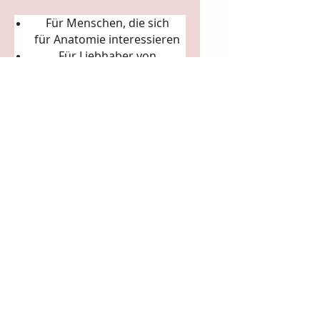
Für Menschen, die sich
für
Anatomie
interessieren
Für Liebhaber von
Körperkunst &
Naturillustration
Für Sammler:innen
ausgefallener Künstler-
Tassen
Für Achtsamkeitsrituale
(Morgenkaffee, Teerituale)
5. Arbeits- & Kreativräume
In Ateliers, Studios, Co-
Working-Spaces
Für Yoga- und Pilatesstudios
Für Massageräume und
Bodywork-Praxen
Für spirituelle Praxen &