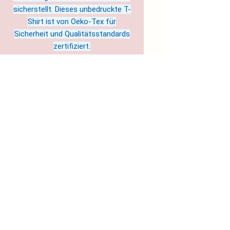
sicherstellt. Dieses unbedruckte T-
Shirt ist von Oeko-Tex für
Sicherheit und Qualitätsstandards
zertifiziert.
Hergestellt in Nicaragua
Pflegehinweise: Maschinenwäsche:
kalt (max. 30°C), Nicht-chlorhaltiges
Bleichmittel nach Bedarf, Trockner:
niedrige Temperatur, Nicht bügeln,
Nicht chemisch reinigen
EU representative
: Soul Colours
& Science- Jule Sandgi c/o
flexdienst – #11921,
soulcolourandscience@magenta.d
e, Kurt-Schumacher-Straße 76,