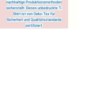
nachhaltige Produktionsmethoden
sicherstellt. Dieses unbedruckte T-
Shirt ist von Oeko-Tex für
Sicherheit und Qualitätsstandards
zertifiziert.
Hergestellt in Nicaragua
Pflegehinweise: Maschinenwäsche:
kalt (max. 30°C), Nicht-chlorhaltiges
Bleichmittel nach Bedarf, Trockner:
niedrige Temperatur, Nicht bügeln,
Nicht chemisch reinigen
EU representative
: Soul Colours
& Science- Jule Sandgi c/o
flexdienst – #11921,
soulcolourandscience@magenta.d