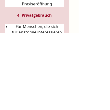
Praxiseröffnung
4. Privatgebrauch
Für Menschen, die sich
für
Anatomie
interessieren
Für Liebhaber von
Körperkunst &
Naturillustration
Für Sammler:innen
ausgefallener Künstler-
Tassen
Für Achtsamkeitsrituale
(Morgenkaffee, Teerituale)
5. Arbeits- & Kreativräume
In Ateliers, Studios, Co-
Working-Spaces