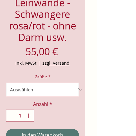
Leinwände -
Schwangere
rosa/rot - ohne
Darm usw.
Preis
55,00 €
inkl. MwSt.
|
zzgl. Versand
Größe
*
Anzahl
*
In den Warenkorb