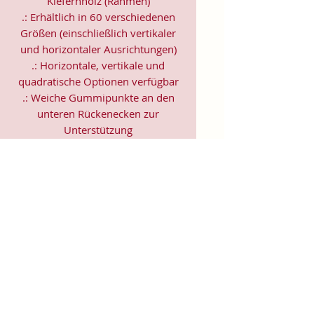
Kiefernholz (Rahmen)
.: Erhältlich in 60 verschiedenen
Größen (einschließlich vertikaler
und horizontaler Ausrichtungen)
.: Horizontale, vertikale und
quadratische Optionen verfügbar
.: Weiche Gummipunkte an den
unteren Rückenecken zur
Unterstützung
.: Rückwandaufhängung enthalten
.: Innenrahmen aus Radiatakiefer
aus erneuerbaren Wäldern
.: Bitte beachten Sie: Aufgrund des
Produktionsprozesses der
Leinwände sind geringe
Größenabweichungen von +/- 3,2
mm möglich
EU-Vertreter: Soul Colours &
Science - Jule Sandgi,