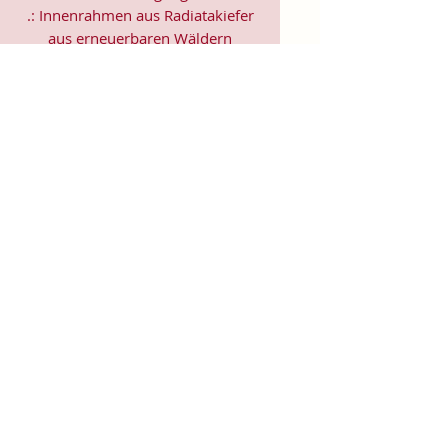
.: Innenrahmen aus Radiatakiefer
aus erneuerbaren Wäldern
.: Bitte beachten Sie: Aufgrund des
Produktionsprozesses der
Leinwände sind geringe
Größenabweichungen von +/- 3,2
mm möglich
EU-Vertreter: Soul Colours &
Science - Jule Sandgi,
soulcolourandscience@magenta.d
e
Produktinformationen: Generische
Marke, 2 Jahre Garantie in der EU
und Nordirland gemäß Richtlinie
1999/44/EG
Pflegehinweise: Wenn die