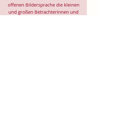
offenen Bildersprache die kleinen
und großen BetrachterInnen und
regen zu fantasievollen
Geschichten an.
Ob als Sammelkarte, Trostkarte,
Bilder die durch das Jahr begleiten,
in der Therapie unterstützen,
aufmuntern und Kraft spenden –
kleine und große Menschen
können darüber ins Gespräch
kommen, ihre Lieblingsmotive
auswählen, Stimmungen bewusst
machen und sich an ihnen
erfreuen.
Für die Adventszeit gibt es für jede
Adventswoche ein Bild, sodass
man auf Weihnachten vorbereitet