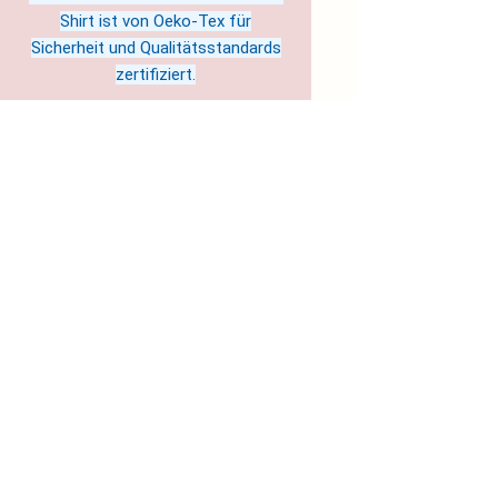
Shirt ist von Oeko-Tex für
Sicherheit und Qualitätsstandards
zertifiziert.
Hergestellt in Nicaragua
Pflegehinweise: Maschinenwäsche:
kalt (max. 30°C), Nicht-chlorhaltiges
Bleichmittel nach Bedarf, Trockner:
niedrige Temperatur, Nicht bügeln,
Nicht chemisch reinigen
EU representative
: Soul Colours
& Science- Jule Sandgi c/o
flexdienst – #11921,
soulcolourandscience@magenta.d
e, Kurt-Schumacher-Straße 76,
Kaiserslautern, 67663, DE