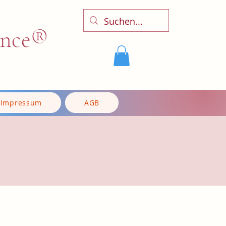
ence®
Impressum
AGB