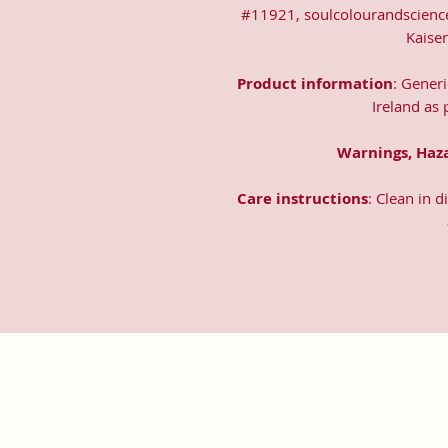
#11921, soulcolourandscienc
Kaise
Product information
: Gener
Ireland as
Warnings, Haz
Care instructions
: Clean in 