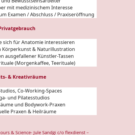
- und Bewusstseinsarbeiter
ber mit medizinischem Interesse
zum Examen / Abschluss / Praxiseröffnung
 Privatgebrauch
e sich für
Anatomie
interessieren
 Körperkunst & Naturillustration
n ausgefallener Künstler-
Tassen
ituale (Morgenkaffee, Teerituale)
its- & Kreativräume
, Studios, Co-Working-Spaces
ga- und Pilatesstudios
räume und Bodywork-Praxen
tuelle Praxen & Heilräume
lours & Science- Jule Sandgi c/o flexdienst –