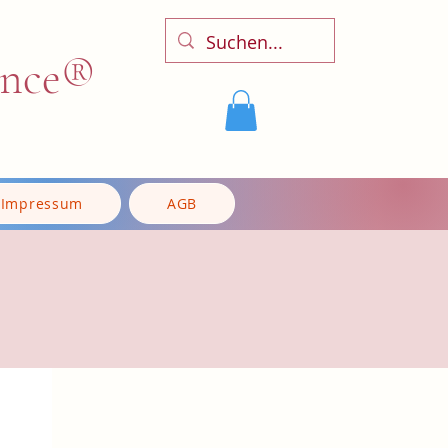
ence®
Impressum
AGB