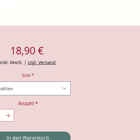
Preis
18,90 €
inkl. MwSt.
|
zzgl. Versand
Size
*
ählen
Anzahl
*
In den Warenkorb