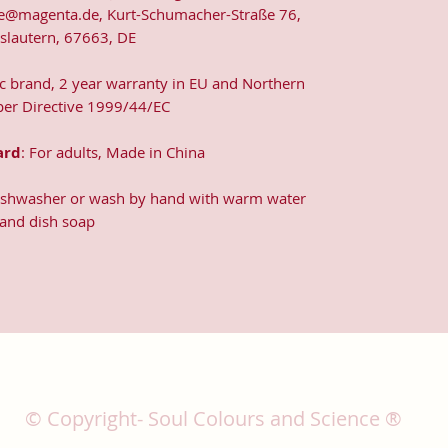
e@magenta.de, Kurt-Schumacher-Straße 76,
rslautern, 67663, DE
ic brand, 2 year warranty in EU and Northern
 per Directive 1999/44/EC
ard
: For adults, Made in China
dishwasher or wash by hand with warm water
and dish soap
© Copyright- Soul Colours and Science ®