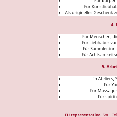
Für Körper
Für Kunstliebha
Als originelles Geschenk 
4.
Für Menschen, di
Für Liebhaber von
Für Sammler:inne
Für Achtsamkeitsr
5. Arbe
In Ateliers
Für Yo
Für Massage
Für spiri
EU representative
: Soul Co