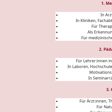
1. Me
In Ar
In Kliniken, Fach
Für Thera
Als Erkennu
Für medizinisc
2. Päd
Für Lehrer:innen i
In Laboren, Hochschul
Motivations
In Seminarr
3.
Für Ärzt:innen, 
Für Nat