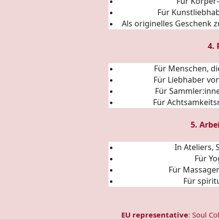
Für Körper
Für Kunstliebha
Als originelles Geschenk 
4.
Für Menschen, di
Für Liebhaber von
Für Sammler:inne
Für Achtsamkeitsr
5. Arbe
In Ateliers
Für Yo
Für Massage
Für spiri
EU representative
: Soul Co