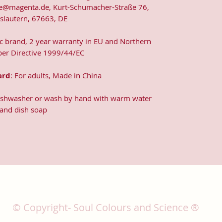
e@magenta.de, Kurt-Schumacher-Straße 76,
rslautern, 67663, DE
ic brand, 2 year warranty in EU and Northern
 per Directive 1999/44/EC
ard
: For adults, Made in China
dishwasher or wash by hand with warm water
and dish soap
© Copyright- Soul Colours and Science ®