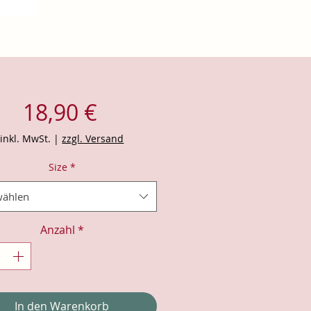
Preis
18,90 €
inkl. MwSt.
|
zzgl. Versand
Size
*
ählen
Anzahl
*
In den Warenkorb