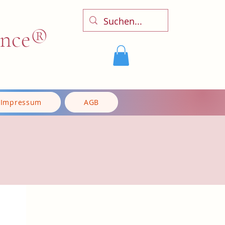
ence®
Impressum
AGB