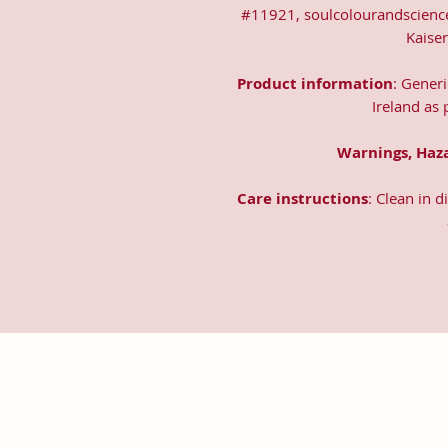
#11921, soulcolourandscienc
Kaise
Product information
: Gener
Ireland as
Warnings, Haz
Care instructions
: Clean in 