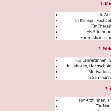
1. Me
In Ar
In Kliniken, Fach
Für Thera
Als Erkennu
Für medizinisc
2. Päd
Für Lehrer:innen i
In Laboren, Hochschul
Motivations
In Seminarr
3.
Für Ärzt:innen, 
Für Nat