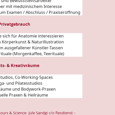
- und Bewusstseinsarbeiter
ber mit medizinischem Interesse
zum Examen / Abschluss / Praxiseröffnung
 Privatgebrauch
e sich für
Anatomie
interessieren
 Körperkunst & Naturillustration
n ausgefallener Künstler-
Tassen
ituale (Morgenkaffee, Teerituale)
its- & Kreativräume
, Studios, Co-Working-Spaces
ga- und Pilatesstudios
räume und Bodywork-Praxen
tuelle Praxen & Heilräume
lours & Science- Jule Sandgi c/o flexdienst –