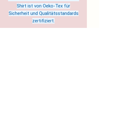
Shirt ist von Oeko-Tex für
Sicherheit und Qualitätsstandards
zertifiziert.
Hergestellt in Nicaragua
Pflegehinweise: Maschinenwäsche:
kalt (max. 30°C), Nicht-chlorhaltiges
Bleichmittel nach Bedarf, Trockner:
niedrige Temperatur, Nicht bügeln,
Nicht chemisch reinigen
EU representative
: Soul Colours
& Science- Jule Sandgi c/o
flexdienst – #11921,
soulcolourandscience@magenta.d
e, Kurt-Schumacher-Straße 76,
Kaiserslautern, 67663, DE