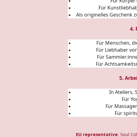
Für Körper
Für Kunstliebha
Als originelles Geschenk 
4.
Für Menschen, di
Für Liebhaber von
Für Sammler:inne
Für Achtsamkeitsr
5. Arbe
In Ateliers
Für Yo
Für Massage
Für spiri
EU representative
: Soul Co