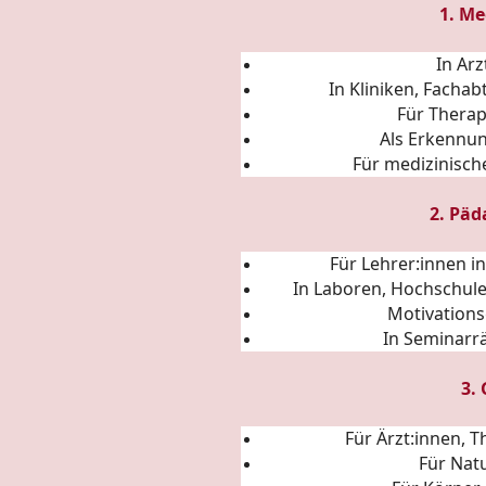
1. Me
In Ar
In Kliniken, Fach
Für Thera
Als Erkennu
Für medizinisc
2. Päd
Für Lehrer:innen i
In Laboren, Hochschul
Motivations
In Seminarr
3.
Für Ärzt:innen, 
Für Nat