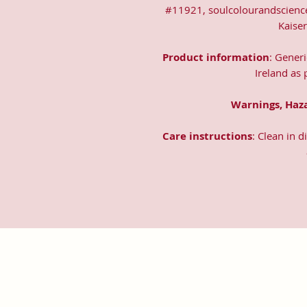
#11921, soulcolourandscienc
Kaise
Product information
: Gener
Ireland as
Warnings, Haz
Care instructions
: Clean in 