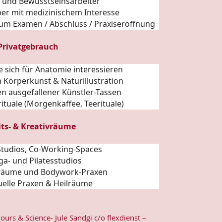
- und Bewusstseinsarbeiter
ber mit medizinischem Interesse
zum Examen / Abschluss / Praxiseröffnung
 Privatgebrauch
e sich für
Anatomie
interessieren
 Körperkunst & Naturillustration
n ausgefallener Künstler-
Tassen
ituale (Morgenkaffee, Teerituale)
its- & Kreativräume
, Studios, Co-Working-Spaces
ga- und Pilatesstudios
räume und Bodywork-Praxen
tuelle Praxen & Heilräume
lours & Science- Jule Sandgi c/o flexdienst –