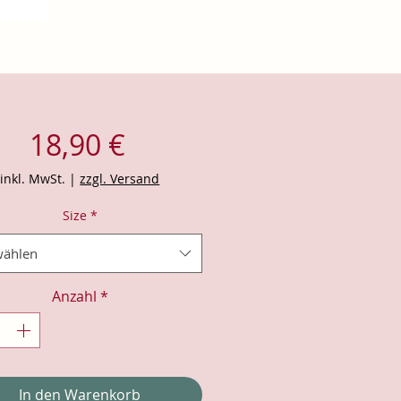
Preis
18,90 €
inkl. MwSt.
|
zzgl. Versand
Size
*
ählen
Anzahl
*
In den Warenkorb