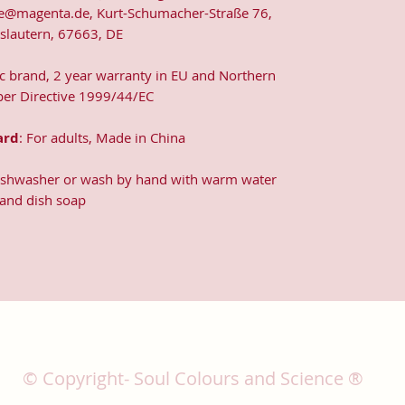
e@magenta.de, Kurt-Schumacher-Straße 76,
rslautern, 67663, DE
ic brand, 2 year warranty in EU and Northern
 per Directive 1999/44/EC
ard
: For adults, Made in China
dishwasher or wash by hand with warm water
and dish soap
© Copyright- Soul Colours and Science ®