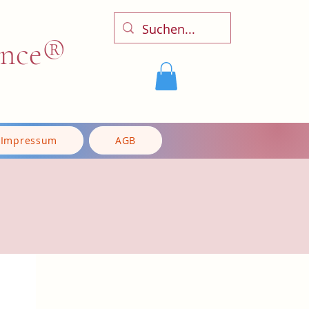
ence®
Impressum
AGB