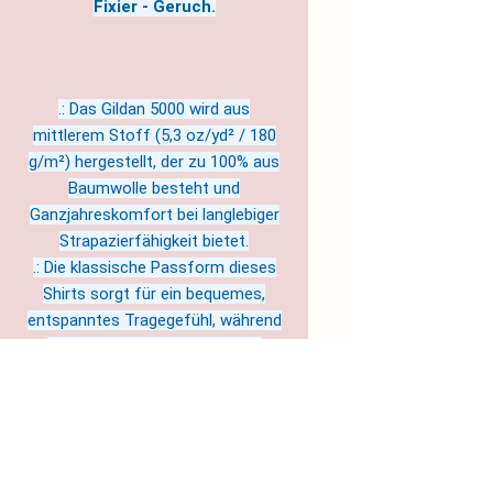
Fixier - Geruch.
.: Das Gildan 5000 wird aus
mittlerem Stoff (5,3 oz/yd² / 180
g/m²) hergestellt, der zu 100% aus
Baumwolle besteht und
Ganzjahreskomfort bei langlebiger
Strapazierfähigkeit bietet.
.: Die klassische Passform dieses
Shirts sorgt für ein bequemes,
entspanntes Tragegefühl, während
der Rundhalsausschnitt einen
ordentlichen, zeitlosen Look
verleiht, der zu jedem Anlass, ob
leger oder halb-formell, passt.
.: Das abreißbare Etikett sorgt für
ein kratzfreies Tragegefühl ohne