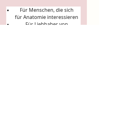
Für Menschen, die sich
für
Anatomie
interessieren
Für Liebhaber von
Körperkunst &
Naturillustration
Für Sammler:innen
ausgefallener Künstler-
Tassen
Für Achtsamkeitsrituale
(Morgenkaffee, Teerituale)
5. Arbeits- & Kreativräume
In Ateliers, Studios, Co-
Working-Spaces
Für Yoga- und Pilatesstudios
Für Massageräume und
Bodywork-Praxen
Für spirituelle Praxen &