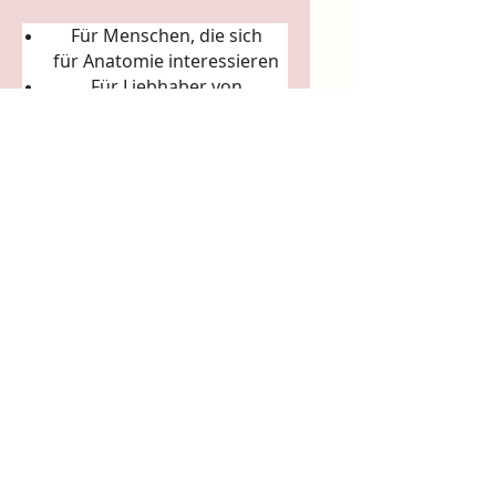
Für Menschen, die sich
für
Anatomie
interessieren
Für Liebhaber von
Körperkunst &
Naturillustration
Für Sammler:innen
ausgefallener Künstler-
Tassen
Für Achtsamkeitsrituale
(Morgenkaffee, Teerituale)
5. Arbeits- & Kreativräume
In Ateliers, Studios, Co-
Working-Spaces
Für Yoga- und Pilatesstudios
Für Massageräume und
Bodywork-Praxen
Für spirituelle Praxen &