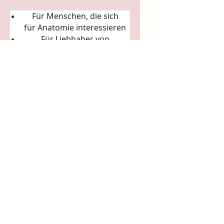
Für Menschen, die sich
für
Anatomie
interessieren
Für Liebhaber von
Körperkunst &
Naturillustration
Für Sammler:innen
ausgefallener Künstler-
Tassen
Für Achtsamkeitsrituale
(Morgenkaffee, Teerituale)
5. Arbeits- & Kreativräume
In Ateliers, Studios, Co-
Working-Spaces
Für Yoga- und Pilatesstudios
Für Massageräume und
Bodywork-Praxen
Für spirituelle Praxen &