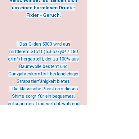
verschwindet! Es handelt sich
um einen harmlosen Druck -
Fixier - Geruch.
.: Das Gildan 5000 wird aus
mittlerem Stoff (5,3 oz/yd² / 180
g/m²) hergestellt, der zu 100% aus
Baumwolle besteht und
Ganzjahreskomfort bei langlebiger
Strapazierfähigkeit bietet.
.: Die klassische Passform dieses
Shirts sorgt für ein bequemes,
entspanntes Tragegefühl, während
der Rundhalsausschnitt einen
ordentlichen, zeitlosen Look
verleiht, der zu jedem Anlass, ob
leger oder halb-formell, passt.