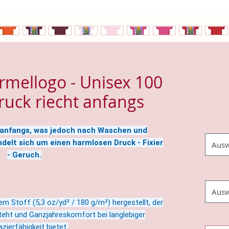
Ärmellogo - Unisex 100
ruck riecht anfangs
t anfangs, was jedoch nach Waschen und
delt sich um einen harmlosen Druck - Fixier
Ausw
- Geruch.
Ausw
rem Stoff (5,3 oz/yd² / 180 g/m²) hergestellt, der
eht und Ganzjahreskomfort bei langlebiger
zierfähigkeit bietet.