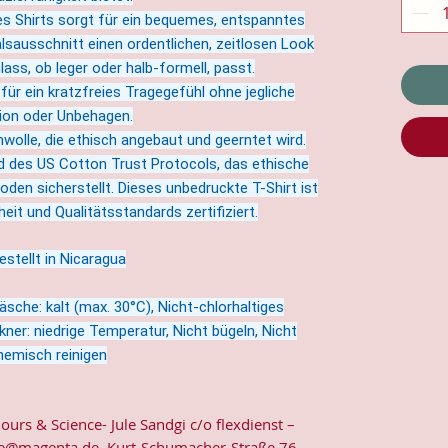
es Shirts sorgt für ein bequemes, entspanntes
sausschnitt einen ordentlichen, zeitlosen Look
lass, ob leger oder halb-formell, passt.
 für ein kratzfreies Tragegefühl ohne jegliche
ation oder Unbehagen.
wolle, die ethisch angebaut und geerntet wird.
ed des US Cotton Trust Protocols, das ethische
en sicherstellt. Dieses unbedruckte T-Shirt ist
eit und Qualitätsstandards zertifiziert.
estellt in Nicaragua
sche: kalt (max. 30°C), Nicht-chlorhaltiges
kner: niedrige Temperatur, Nicht bügeln, Nicht
hemisch reinigen
lours & Science- Jule Sandgi c/o flexdienst –
e@magenta.de, Kurt-Schumacher-Straße 76,