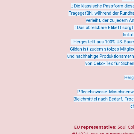
.: Die klassische Passform dies
Tragegefühl, während der Rundhal
verleiht, der zu jedem An
.: Das abreißbare Etikett sorgt
Irrit
.: Hergestellt aus 100% US-Baum
Gildan ist zudem stolzes Mitgli
und nachhaltige Produktionsmethod
von Oeko-Tex für Sicherh
Herg
Pflegehinweise: Maschinenwä
Bleichmittel nach Bedarf, Troc
c
EU representative
: Soul Co
#11921, soulcolourandscienc