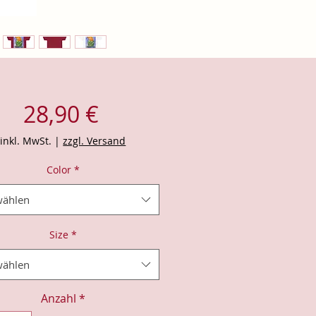
Preis
28,90 €
inkl. MwSt.
|
zzgl. Versand
Color
*
ählen
Size
*
ählen
Anzahl
*