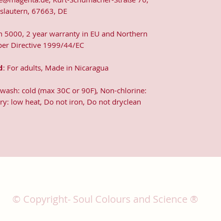
rslautern, 67663, DE
an 5000, 2 year warranty in EU and Northern
 per Directive 1999/44/EC
d
: For adults, Made in Nicaragua
wash: cold (max 30C or 90F), Non-chlorine:
y: low heat, Do not iron, Do not dryclean
© Copyright- Soul Colours and Science ®