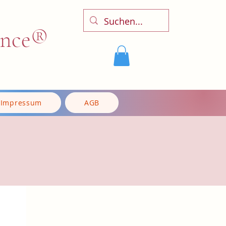
ence®
Impressum
AGB