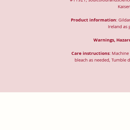
Kaise
Product information
: Gild
Ireland as
Warnings, Hazar
Care instructions
: Machine 
bleach as needed, Tumble dr