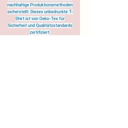
nachhaltige Produktionsmethoden
sicherstellt. Dieses unbedruckte T-
Shirt ist von Oeko-Tex für
Sicherheit und Qualitätsstandards
zertifiziert.
Hergestellt in Nicaragua
Pflegehinweise: Maschinenwäsche:
kalt (max. 30°C), Nicht-chlorhaltiges
Bleichmittel nach Bedarf, Trockner:
niedrige Temperatur, Nicht bügeln,
Nicht chemisch reinigen
EU representative
: Soul Colours
& Science- Jule Sandgi c/o
flexdienst – #11921,
soulcolourandscience@magenta.d