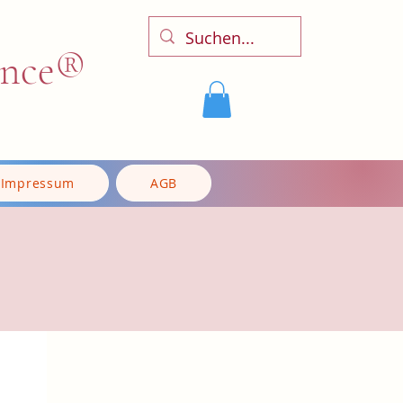
ence®
Impressum
AGB