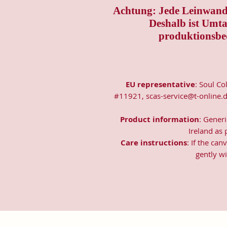
Achtung: Jede Leinwand 
Deshalb ist Umt
produktionsbe
EU representative
: Soul Co
#11921, scas-service@t-online.d
Product information
: Gener
Ireland as
Care instructions
: If the ca
gently wi