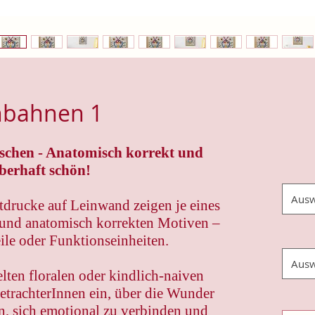
hbahnen 1
schen - Anatomisch korrekt und
berhaft schön!
Ausw
drucke auf Leinwand zeigen je eines
 und anatomisch korrekten Motiven –
ile oder Funktionseinheiten.
Ausw
elten floralen oder kindlich-naiven
etrachterInnen ein, über die Wunder
n, sich emotional zu verbinden und