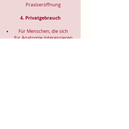
Praxiseröffnung
4. Privatgebrauch
Für Menschen, die sich
für
Anatomie
interessieren
Für Liebhaber von
Körperkunst &
Naturillustration
Für Sammler:innen
ausgefallener Künstler-
Tassen
Für Achtsamkeitsrituale
(Morgenkaffee, Teerituale)
5. Arbeits- & Kreativräume
In Ateliers, Studios, Co-
Working-Spaces