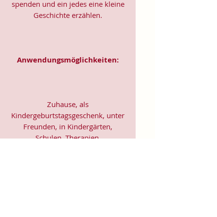
spenden und ein jedes eine kleine
Geschichte erzählen.
Anwendungsmöglichkeiten:
Zuhause, als
Kindergeburtstagsgeschenk, unter
Freunden, in Kindergärten,
Schulen, Therapien,
Kinderkliniken, Kinderhospizen,
aber auch für große Menschen, die
im Herzen jung geblieben sind.