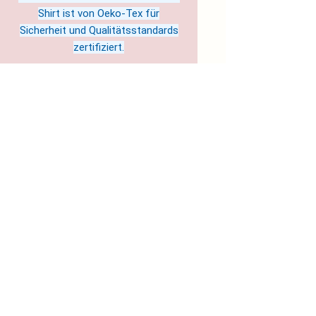
Shirt ist von Oeko-Tex für
Sicherheit und Qualitätsstandards
zertifiziert.
Hergestellt in Nicaragua
Pflegehinweise: Maschinenwäsche:
kalt (max. 30°C), Nicht-chlorhaltiges
Bleichmittel nach Bedarf, Trockner:
niedrige Temperatur, Nicht bügeln,
Nicht chemisch reinigen
EU representative
: Soul Colours
& Science- Jule Sandgi c/o
flexdienst – #11921,
soulcolourandscience@magenta.d
e, Kurt-Schumacher-Straße 76,
Kaiserslautern, 67663, DE