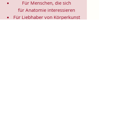
Für Menschen, die sich
für
Anatomie
interessieren
Für Liebhaber von Körperkunst
& Naturillustration
Für Sammler:innen
ausgefallener Künstler-
Tassen
Für Achtsamkeitsrituale
(Morgenkaffee, Teerituale)
5. Arbeits- & Kreativräume
In Ateliers, Studios, Co-
Working-Spaces
Für Yoga- und Pilatesstudios
Für Massageräume und
Bodywork-Praxen
Für spirituelle Praxen &
Heilräume