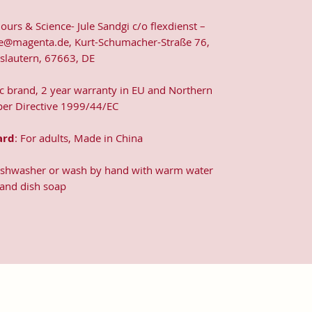
lours & Science- Jule Sandgi c/o flexdienst –
e@magenta.de, Kurt-Schumacher-Straße 76,
rslautern, 67663, DE
ic brand, 2 year warranty in EU and Northern
 per Directive 1999/44/EC
ard
: For adults, Made in China
dishwasher or wash by hand with warm water
and dish soap