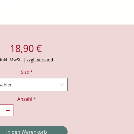
Preis
18,90 €
inkl. MwSt.
|
zzgl. Versand
Size
*
ählen
Anzahl
*
In den Warenkorb