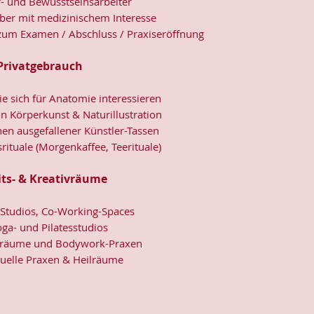
- und Bewusstseinsarbeiter
ber mit medizinischem Interesse
 zum Examen / Abschluss / Praxiseröffnung
 Privatgebrauch
e sich für
Anatomie
interessieren
n Körperkunst & Naturillustration
en ausgefallener Künstler-
Tassen
rituale (Morgenkaffee, Teerituale)
its- & Kreativräume
, Studios, Co-Working-Spaces
oga- und Pilatesstudios
eräume und Bodywork-Praxen
ituelle Praxen & Heilräume