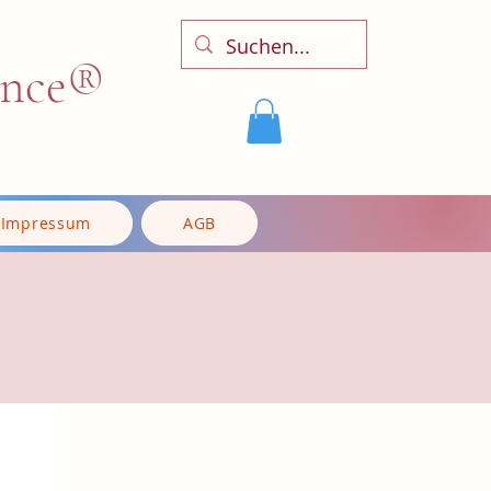
ence®
Impressum
AGB