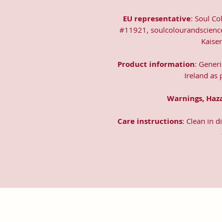
EU representative
: Soul Co
#11921, soulcolourandscienc
Kaise
Product information
: Gener
Ireland as
Warnings, Haz
Care instructions
: Clean in 