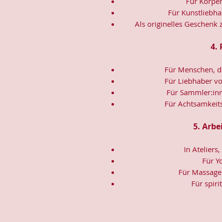
Für Körper
Für Kunstliebha
Als originelles Geschenk
4.
Für Menschen, di
Für Liebhaber vo
Für Sammler:inn
Für Achtsamkeits
5. Arbe
In Ateliers
Für Y
Für Massag
Für spir