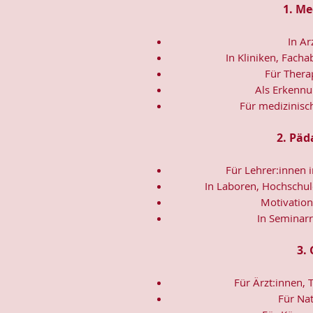
1. Me
In A
In Kliniken, Fach
Für Thera
Als Erkenn
Für medizinisc
2. Päd
Für Lehrer:innen 
In Laboren, Hochschul
Motivation
In Seminar
3.
Für Ärzt:innen,
Für Nat