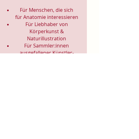
Für Menschen, die sich
für
Anatomie
interessieren
Für Liebhaber von
Körperkunst &
Naturillustration
Für Sammler:innen
ausgefallener Künstler-
Tassen
Für Achtsamkeitsrituale
(Morgenkaffee, Teerituale)
5. Arbeits- & Kreativräume
In Ateliers, Studios, Co-
Working-Spaces
Für Yoga- und Pilatesstudios
Für Massageräume und
Bodywork-Praxen
Für spirituelle Praxen &