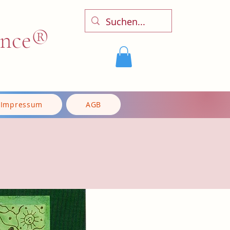
ence®
Impressum
AGB